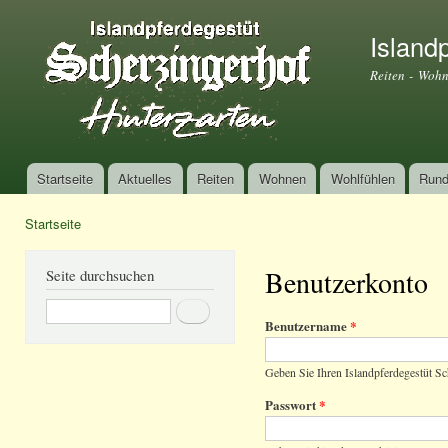
Dir
zu
Island
Inha
Reiten - Wohn
Startseite
Aktuelles
Reiten
Wohnen
Wohlfühlen
Rund
Hauptmenü
Startseite
Sie sind hier
Benutzerkonto
Seite durchsuchen
Suche
Benutzername
*
Geben Sie Ihren Islandpferdegestüt S
Passwort
*