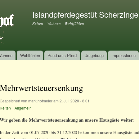
Direkt
zum
Islandpferdegestüt Scherzinge
Inhalt
Reiten - Wohnen - Wohlfühlen
Wohnen
Wohlfühlen
Rund ums Pferd
Umgebung
Impressionen
Mehrwertsteuersenkung
Gespeichert von
mark.hofmeier
am 2. Juli 2020 - 8:01
Reiten
Allgemein
Wir geben die Mehrwertsteuersenkung an unsere Hausgäste weiter:
In der Zeit vom 01.07.2020 bis 31.12.2020 bekommen unsere Hausgäste au
für die Ausritte und Reitstunden 3% Skonto.